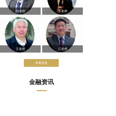
刘老师
王老师
王老师
江老师
查看更多
金融资讯
阳江农行，精密部署，乘势而上，勇攀高峰！
心存大志舒豪气，声声誓词冲云霄。
2023-05-16